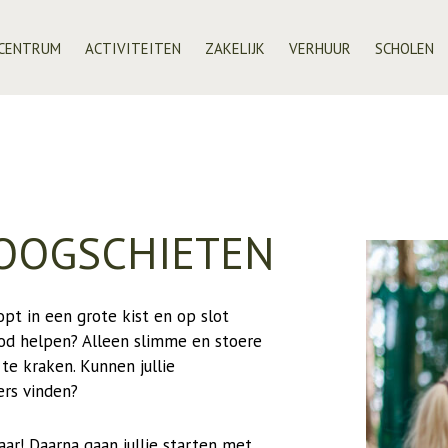
CENTRUM
ACTIVITEITEN
ZAKELIJK
VERHUUR
SCHOLEN
-/ VAKANTIEHULP
E VELUWSE NATUUR
PASEN 2026
GROEN VERGADEREN
FIETSVERHUUR NUNSP
ECO SAFARI TOUR
TEAMBUILDING
MOUNTAINBIKEN
ANSFERIUM NUNSPEET
VOLWASSENEN
TEAMTRAINING
E-MOUNTAINBIKE
GEN
GEZINNEN
BEDRIJFSUITJES
ELEKTRISCHE STEP FA
G NATUUREDUCATIE EN INFORMATIE VELUWE
KINDERACTIVITEITEN
BOOGSCHIETEN
AAR EEN NIEUW BEZOEKERSCENTRUM
KINDERFEESTJES
opt in een grote kist en op slot
od helpen? Alleen slimme en stoere
te kraken. Kunnen jullie
ers vinden?
aar! Daarna gaan jullie starten met