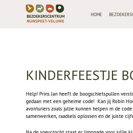
HOME
BEZOEKERS
VACATURE WEEKEND
EXPOSITI
VACATURES
WINKEL
VELUWETR
WANDELIN
STICHTIN
KINDERFEESTJE 
OP WEG N
BLOGS
Help! Prins Jan heeft de boogschietspullen verst
gedaan met een geheime code! Kan jij Robin Ho
avonturiers zoals jullie kunnen helpen m de code 
samenwerken, raadsels oplossen en de juiste cijf
Na de speurtocht staat er limonade voor jullie kl