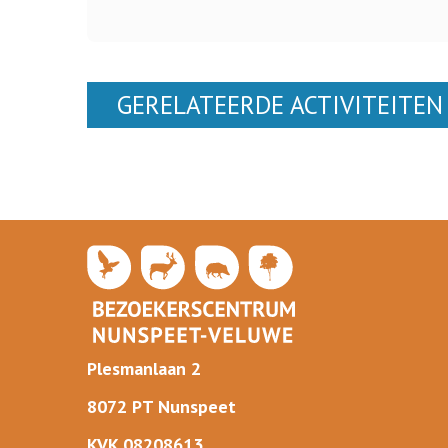
GERELATEERDE ACTIVITEITEN
Plesmanlaan 2
8072 PT Nunspeet
KVK 08208613