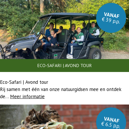
VANAF
€ 39 p.p.
ECO-SAFARI | AVOND TOUR
Eco-Safari | Avond tour
Rij samen met één van onze natuurgidsen mee en ontdek
de…
Meer informatie
VANAF
€ 6.5 p.p.