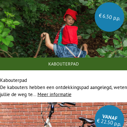
€ 6.50 p.p.
KABOUTERPAD
Kabouterpad
De kabouters hebben een ontdekkingspad aangelegd, weten
jullie de weg te…
Meer informatie
VANAF
€ 22.50 p.p.