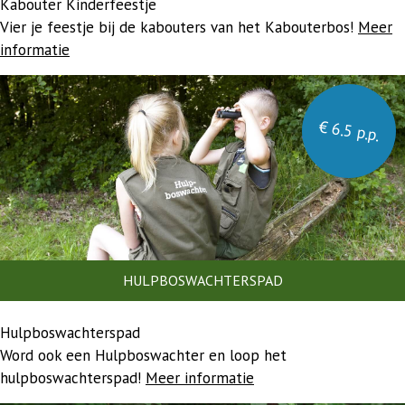
Kabouter Kinderfeestje
Vier je feestje bij de kabouters van het Kabouterbos!
Meer
informatie
€ 6.5 p.p.
HULPBOSWACHTERSPAD
Hulpboswachterspad
Word ook een Hulpboswachter en loop het
hulpboswachterspad!
Meer informatie