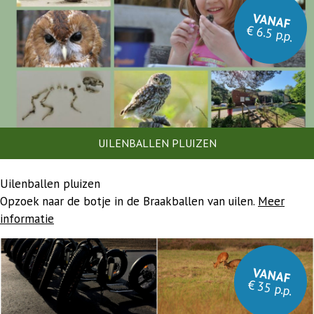
VANAF
€ 6.5 p.p.
UILENBALLEN PLUIZEN
Uilenballen pluizen
Opzoek naar de botje in de Braakballen van uilen.
Meer
informatie
VANAF
€ 35 p.p.