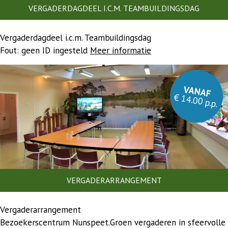
VERGADERDAGDEEL I.C.M. TEAMBUILDINGSDAG
Vergaderdagdeel i.c.m. Teambuildingsdag
Fout: geen ID ingesteld
Meer informatie
VANAF
€ 14.00 p.p.
VERGADERARRANGEMENT
Vergaderarrangement
Bezoekerscentrum Nunspeet.Groen vergaderen in sfeervolle