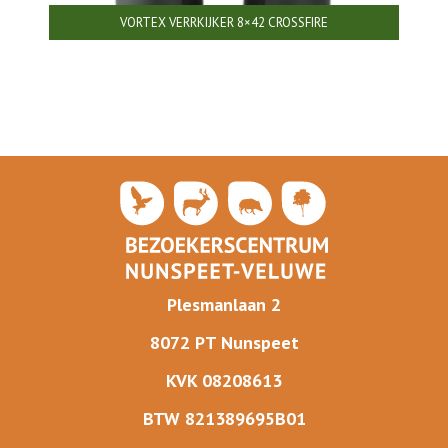
VORTEX VERRKIJKER 8×42 CROSSFIRE
Plesmanlaan 2
8072 PT Nunspeet
KVK 08208613
BTW 821389695B01